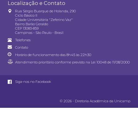
Localização e Contato
Rua Sérgio Buarque de Holanda, 290
Ciclo Básico II
Cidade Universitária "Zeferino Vaz"
Bairro Barão Geraldo
CEP 13083-859
Campinas - São Paulo - Brasil
Telefones
Contato
Horário de funcionamento das 8h45 às 22h30
Atendimento prioritário conforme previsto na
Lei 10048 de 11/08/2000
Siga-nos no Facebook
© 2026 - Diretoria Acadêmica da Unicamp