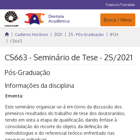
Traduzir/Translate
Navegação
Busca / Menu
Caderno Horários
2021
2S - Pós-Graduação
IFCH
CS663
CS663 - Seminário de Tese - 2S/2021
Pós-Graduação
Informações da disciplina
Ementa:
Este seminário organizar-se-á em torno da discussão dos
primeiros resultados do trabalho de tese dos doutorandos,
tendo em vista a etapa de qualificação, dando ênfase à
consolidação do recorte do objeto, da definição de
metodologias e do referencial teórico enfrentado nas
pesquisas individuais.