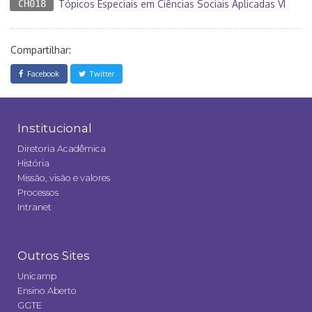
CH018
Tópicos Especiais em Ciências Sociais Aplicadas VI
Compartilhar:
Facebook
Twitter
Institucional
Diretoria Acadêmica
História
Missão, visão e valores
Processos
Intranet
Outros Sites
Unicamp
Ensino Aberto
GGTE