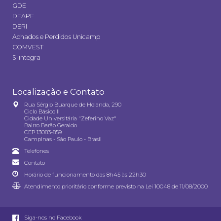
GDE
DEAPE
DERI
Achados e Perdidos Unicamp
COMVEST
S-integra
Localização e Contato
Rua Sérgio Buarque de Holanda, 290
Ciclo Básico II
Cidade Universitária "Zeferino Vaz"
Bairro Barão Geraldo
CEP 13083-859
Campinas - São Paulo - Brasil
Telefones
Contato
Horário de funcionamento das 8h45 às 22h30
Atendimento prioritário conforme previsto na
Lei 10048 de 11/08/2000
Siga-nos no Facebook