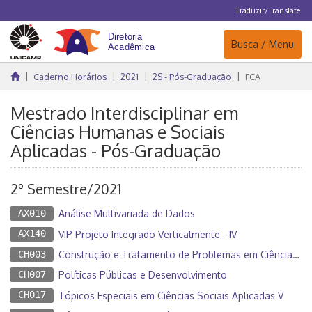
Traduzir/Translate
Navegação
Busca / Menu
Caderno Horários
2021
2S - Pós-Graduação
FCA
Mestrado Interdisciplinar em
Ciências Humanas e Sociais
Aplicadas - Pós-Graduação
2º Semestre/2021
AX010
Análise Multivariada de Dados
AX140
VIP Projeto Integrado Verticalmente - IV
CH003
Construção e Tratamento de Problemas em Ciências Humanas e Sociais
CH007
Políticas Públicas e Desenvolvimento
CH017
Tópicos Especiais em Ciências Sociais Aplicadas V