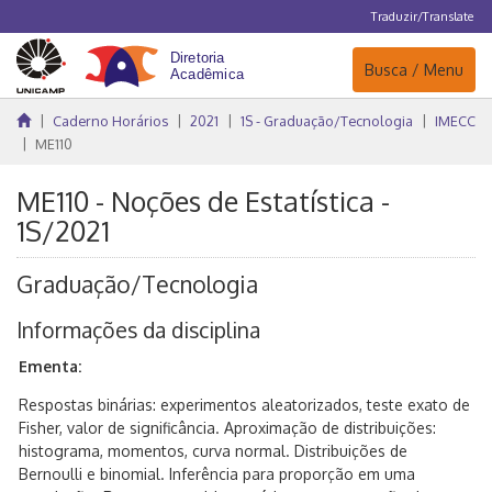
Traduzir/Translate
Navegação
Busca / Menu
Caderno Horários
2021
1S - Graduação/Tecnologia
IMECC
ME110
ME110 - Noções de Estatística -
1S/2021
Graduação/Tecnologia
Informações da disciplina
Ementa:
Respostas binárias: experimentos aleatorizados, teste exato de
Fisher, valor de significância. Aproximação de distribuições:
histograma, momentos, curva normal. Distribuições de
Bernoulli e binomial. Inferência para proporção em uma