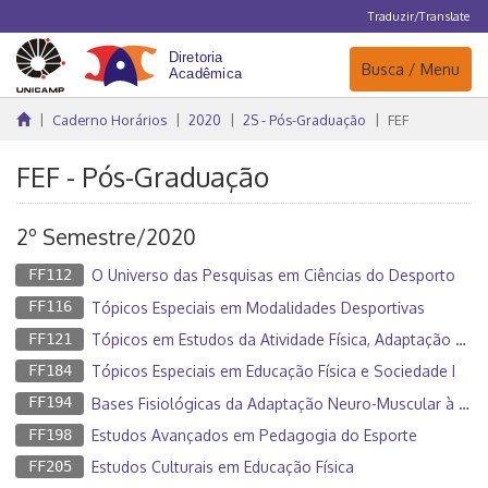
Traduzir/Translate
Navegação
Busca / Menu
Caderno Horários
2020
2S - Pós-Graduação
FEF
FEF - Pós-Graduação
2º Semestre/2020
FF112
O Universo das Pesquisas em Ciências do Desporto
FF116
Tópicos Especiais em Modalidades Desportivas
FF121
Tópicos em Estudos da Atividade Física, Adaptação e Saúde
FF184
Tópicos Especiais em Educação Física e Sociedade I
FF194
Bases Fisiológicas da Adaptação Neuro-Muscular à Atividade Física
FF198
Estudos Avançados em Pedagogia do Esporte
FF205
Estudos Culturais em Educação Física