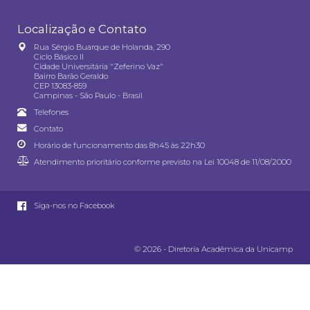
Localização e Contato
Rua Sérgio Buarque de Holanda, 290
Ciclo Básico II
Cidade Universitária "Zeferino Vaz"
Bairro Barão Geraldo
CEP 13083-859
Campinas - São Paulo - Brasil
Telefones
Contato
Horário de funcionamento das 8h45 às 22h30
Atendimento prioritário conforme previsto na
Lei 10048 de 11/08/2000
Siga-nos no Facebook
© 2026 - Diretoria Acadêmica da Unicamp