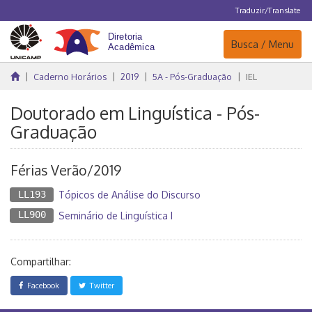
Traduzir/Translate
Navegação
Busca / Menu
Caderno Horários
2019
5A - Pós-Graduação
IEL
Doutorado em Linguística - Pós-
Graduação
Férias Verão/2019
LL193
Tópicos de Análise do Discurso
LL900
Seminário de Linguística I
Compartilhar:
Facebook
Twitter