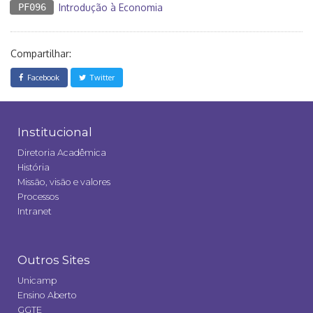
PF096
Introdução à Economia
Compartilhar:
Facebook
Twitter
Institucional
Diretoria Acadêmica
História
Missão, visão e valores
Processos
Intranet
Outros Sites
Unicamp
Ensino Aberto
GGTE