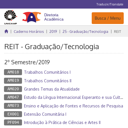
Traduzir/Translate
Navegação
Busca / Menu
Caderno Horários
2019
2S - Graduação/Tecnologia
REIT
REIT - Graduação/Tecnologia
2º Semestre/2019
AM018
Trabalhos Comunitários I
AM019
Trabalhos Comunitários II
AM020
Grandes Temas da Atualidade
AM047
Estudo da Língua Internacional Esperanto e sua Cultura
AM073
Ensino e Aplicação de Fontes e Recursos de Pesquisa
EX001
Extensão Comunitária I
PF094
Introdução à Prática de Ciências e Artes II