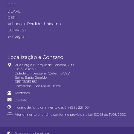
GDE
DEAPE
DERI
Achados e Perdidos Unicamp
COMVEST
S-integra
Localização e Contato
Rua Sérgio Buarque de Holanda, 290
Ciclo Básico II
Cidade Universitária "Zeferino Vaz"
Bairro Barão Geraldo
CEP 13083-859
Campinas - São Paulo - Brasil
Telefones
Contato
Horário de funcionamento das 8h45 às 22h30
Atendimento prioritário conforme previsto na
Lei 10048 de 11/08/2000
Siga-nos no Facebook