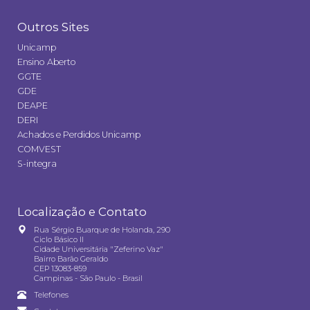
Outros Sites
Unicamp
Ensino Aberto
GGTE
GDE
DEAPE
DERI
Achados e Perdidos Unicamp
COMVEST
S-integra
Localização e Contato
Rua Sérgio Buarque de Holanda, 290
Ciclo Básico II
Cidade Universitária "Zeferino Vaz"
Bairro Barão Geraldo
CEP 13083-859
Campinas - São Paulo - Brasil
Telefones