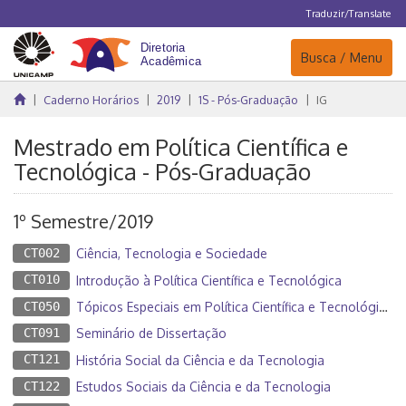
Traduzir/Translate
Navegação
Busca / Menu
Caderno Horários
2019
1S - Pós-Graduação
IG
Mestrado em Política Científica e
Tecnológica - Pós-Graduação
1º Semestre/2019
CT002
Ciência, Tecnologia e Sociedade
CT010
Introdução à Política Científica e Tecnológica
CT050
Tópicos Especiais em Política Científica e Tecnológica I
CT091
Seminário de Dissertação
CT121
História Social da Ciência e da Tecnologia
CT122
Estudos Sociais da Ciência e da Tecnologia