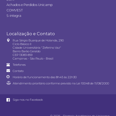
Achados e Perdidos Unicamp
COMVEST
S-integra
Localização e Contato
Rua Sérgio Buarque de Holanda, 290
Ciclo Básico II
Cidade Universitária "Zeferino Vaz"
Bairro Barão Geraldo
CEP 13083-859
Campinas - São Paulo - Brasil
Telefones
Contato
Horário de funcionamento das 8h45 às 22h30
Atendimento prioritário conforme previsto na
Lei 10048 de 11/08/2000
Siga-nos no Facebook
© 2026 - Diretoria Acadêmica da Unicamp