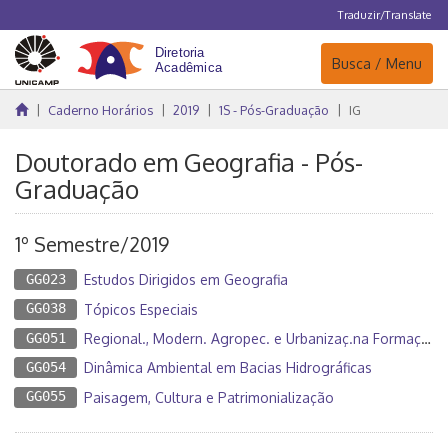
Traduzir/Translate
Navegação
Busca / Menu
Caderno Horários
2019
1S - Pós-Graduação
IG
Doutorado em Geografia - Pós-
Graduação
1º Semestre/2019
GG023
Estudos Dirigidos em Geografia
GG038
Tópicos Especiais
GG051
Regional., Modern. Agropec. e Urbanizaç.na Formação da Front. Agríc. Brasileira
GG054
Dinâmica Ambiental em Bacias Hidrográficas
GG055
Paisagem, Cultura e Patrimonialização