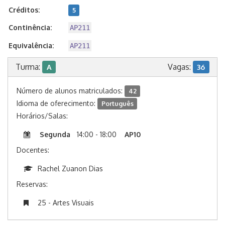
Créditos:
5
Continência:
AP211
Equivalência:
AP211
Turma:
Vagas:
A
36
Número de alunos matriculados:
42
Idioma de oferecimento:
Português
Horários/Salas:
Segunda
14:00 - 18:00
AP10
Docentes:
Rachel Zuanon Dias
Reservas:
25 - Artes Visuais