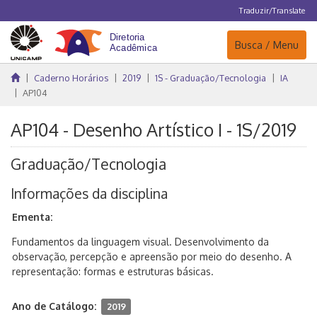
Traduzir/Translate
Navegação
Busca / Menu
Caderno Horários
2019
1S - Graduação/Tecnologia
IA
AP104
AP104 - Desenho Artístico I - 1S/2019
Graduação/Tecnologia
Informações da disciplina
Ementa:
Fundamentos da linguagem visual. Desenvolvimento da
observação, percepção e apreensão por meio do desenho. A
representação: formas e estruturas básicas.
Ano de Catálogo:
2019