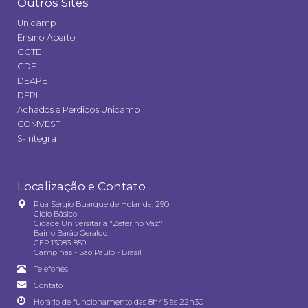
Outros Sites
Unicamp
Ensino Aberto
GGTE
GDE
DEAPE
DERI
Achados e Perdidos Unicamp
COMVEST
S-integra
Localização e Contato
Rua Sérgio Buarque de Holanda, 290
Ciclo Básico II
Cidade Universitária "Zeferino Vaz"
Bairro Barão Geraldo
CEP 13083-859
Campinas - São Paulo - Brasil
Telefones
Contato
Horário de funcionamento das 8h45 às 22h30