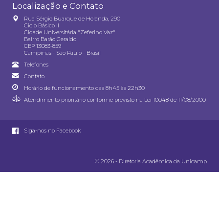
Localização e Contato
Rua Sérgio Buarque de Holanda, 290
Ciclo Básico II
Cidade Universitária "Zeferino Vaz"
Bairro Barão Geraldo
CEP 13083-859
Campinas - São Paulo - Brasil
Telefones
Contato
Horário de funcionamento das 8h45 às 22h30
Atendimento prioritário conforme previsto na
Lei 10048 de 11/08/2000
Siga-nos no Facebook
© 2026 - Diretoria Acadêmica da Unicamp