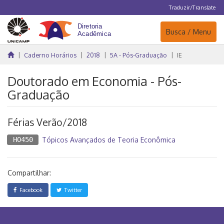
Traduzir/Translate
Navegação
Busca / Menu
Caderno Horários
2018
5A - Pós-Graduação
IE
Doutorado em Economia - Pós-
Graduação
Férias Verão/2018
HO450
Tópicos Avançados de Teoria Econômica
Compartilhar:
Facebook
Twitter