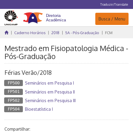
Traduzir/Translate
Navegação
Busca / Menu
Caderno Horários
2018
5A - Pós-Graduação
FCM
Mestrado em Fisiopatologia Médica -
Pós-Graduação
Férias Verão/2018
FP500
Seminários em Pesquisa I
FP501
Seminários em Pesquisa II
FP502
Seminários em Pesquisa III
FP504
Bioestatística I
Compartilhar: