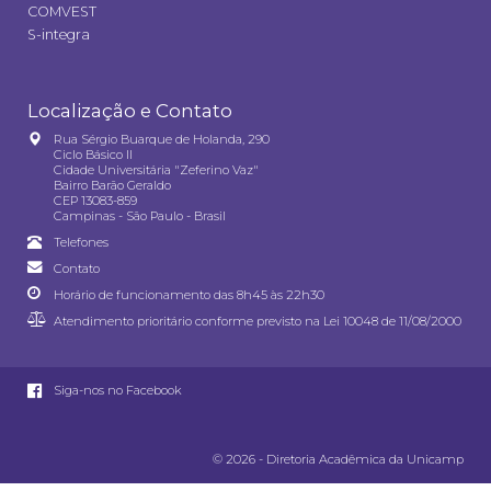
COMVEST
S-integra
Localização e Contato
Rua Sérgio Buarque de Holanda, 290
Ciclo Básico II
Cidade Universitária "Zeferino Vaz"
Bairro Barão Geraldo
CEP 13083-859
Campinas - São Paulo - Brasil
Telefones
Contato
Horário de funcionamento das 8h45 às 22h30
Atendimento prioritário conforme previsto na
Lei 10048 de 11/08/2000
Siga-nos no Facebook
© 2026 - Diretoria Acadêmica da Unicamp