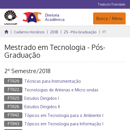
Traduzir/Translate
Navegação
Busca / Menu
Caderno Horários
2018
2S - Pós-Graduação
FT
Mestrado em Tecnologia - Pós-
Graduação
2º Semestre/2018
FT020
Técnicas para Instrumentação
FT022
Tecnologias de Antenas e Micro-ondas
FT025
Estudos Dirigidos I
FT026
Estudos Dirigidos II
FT042
Tópicos em Tecnologia para o Ambiente I
FT043
Tópicos em Tecnologia para Informação I