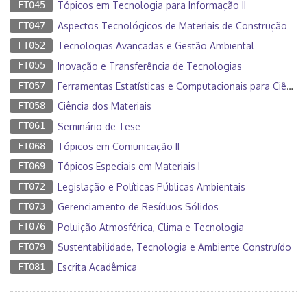
FT045
Tópicos em Tecnologia para Informação II
FT047
Aspectos Tecnológicos de Materiais de Construção
FT052
Tecnologias Avançadas e Gestão Ambiental
FT055
Inovação e Transferência de Tecnologias
FT057
Ferramentas Estatísticas e Computacionais para Ciência e Tecnologia
FT058
Ciência dos Materiais
FT061
Seminário de Tese
FT068
Tópicos em Comunicação II
FT069
Tópicos Especiais em Materiais I
FT072
Legislação e Políticas Públicas Ambientais
FT073
Gerenciamento de Resíduos Sólidos
FT076
Poluição Atmosférica, Clima e Tecnologia
FT079
Sustentabilidade, Tecnologia e Ambiente Construído
FT081
Escrita Acadêmica