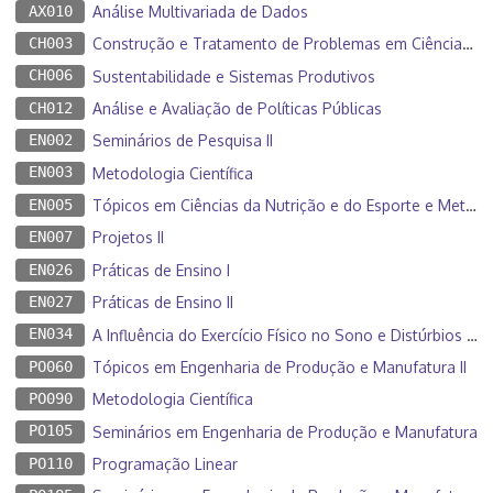
AX010
Análise Multivariada de Dados
CH003
Construção e Tratamento de Problemas em Ciências Humanas e Sociais
CH006
Sustentabilidade e Sistemas Produtivos
CH012
Análise e Avaliação de Políticas Públicas
EN002
Seminários de Pesquisa II
EN003
Metodologia Científica
EN005
Tópicos em Ciências da Nutrição e do Esporte e Metabolismo
EN007
Projetos II
EN026
Práticas de Ensino I
EN027
Práticas de Ensino II
EN034
A Influência do Exercício Físico no Sono e Distúrbios do Sono
PO060
Tópicos em Engenharia de Produção e Manufatura II
PO090
Metodologia Científica
PO105
Seminários em Engenharia de Produção e Manufatura
PO110
Programação Linear