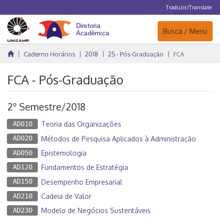
Traduzir/Translate
Navegação
Busca / Menu
Caderno Horários
2018
2S - Pós-Graduação
FCA
FCA - Pós-Graduação
2º Semestre/2018
AD010
Teoria das Organizações
AD020
Métodos de Pesquisa Aplicados à Administração
AD050
Epistemologia
AD120
Fundamentos de Estratégia
AD150
Desempenho Empresarial
AD210
Cadeia de Valor
AD230
Modelo de Negócios Sustentáveis