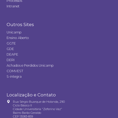
Processos
Intranet
Outros Sites
Unicamp
Ensino Aberto
GGTE
GDE
DEAPE
DERI
Achados e Perdidos Unicamp
COMVEST
S-integra
Localização e Contato
Rua Sérgio Buarque de Holanda, 290
Ciclo Básico II
Cidade Universitária "Zeferino Vaz"
Bairro Barão Geraldo
CEP 13083-859