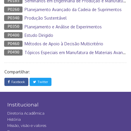
PO185
Seminários em Engenharia de Produção e Manufatura II
PO260
Planejamento Avançado da Cadeia de Suprimentos
PO340
Produção Sustentável
PO350
Planejamento e Análise de Experimentos
PO400
Estudo Dirigido
PO460
Métodos de Apoio à Decisão Multicritério
PO490
Tópicos Especiais em Manufatura de Materiais Avançados I
Compartilhar:
Facebook
Twitter
Institucional
Diretoria Acadêmica
História
Missão, visão e valores