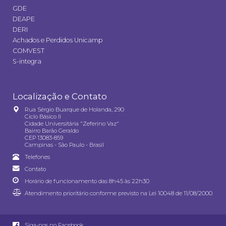
GDE
DEAPE
DERI
Achados e Perdidos Unicamp
COMVEST
S-integra
Localização e Contato
Rua Sérgio Buarque de Holanda, 290
Ciclo Básico II
Cidade Universitária "Zeferino Vaz"
Bairro Barão Geraldo
CEP 13083-859
Campinas - São Paulo - Brasil
Telefones
Contato
Horário de funcionamento das 8h45 às 22h30
Atendimento prioritário conforme previsto na
Lei 10048 de 11/08/2000
Siga-nos no Facebook