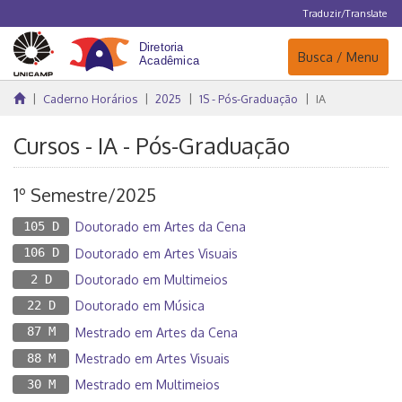
Traduzir/Translate
Navegação
Busca / Menu
Caderno Horários
2025
1S - Pós-Graduação
IA
Cursos - IA - Pós-Graduação
1º Semestre/2025
105 D
Doutorado em Artes da Cena
106 D
Doutorado em Artes Visuais
2 D
Doutorado em Multimeios
22 D
Doutorado em Música
87 M
Mestrado em Artes da Cena
88 M
Mestrado em Artes Visuais
30 M
Mestrado em Multimeios