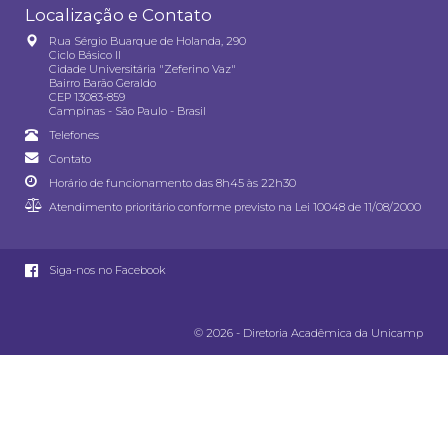
Localização e Contato
Rua Sérgio Buarque de Holanda, 290
Ciclo Básico II
Cidade Universitária "Zeferino Vaz"
Bairro Barão Geraldo
CEP 13083-859
Campinas - São Paulo - Brasil
Telefones
Contato
Horário de funcionamento das 8h45 às 22h30
Atendimento prioritário conforme previsto na
Lei 10048 de 11/08/2000
Siga-nos no Facebook
© 2026 - Diretoria Acadêmica da Unicamp