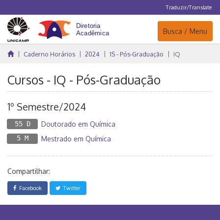
Traduzir/Translate
Navegação
Busca / Menu
Caderno Horários
2024
1S - Pós-Graduação
IQ
Cursos - IQ - Pós-Graduação
1º Semestre/2024
55 D
Doutorado em Química
5 M
Mestrado em Química
Compartilhar:
Facebook
Twitter