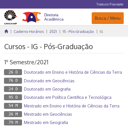
Traduzir/Translate
Navegação
Busca / Menu
Caderno Horários
2021
1S - Pós-Graduação
IG
Cursos - IG - Pós-Graduação
1º Semestre/2021
26 D
Doutorado em Ensino e História de Ciências da Terra
76 D
Doutorado em Geociências
24 D
Doutorado em Geografia
95 D
Doutorado em Política Científica e Tecnológica
54 M
Mestrado em Ensino e História de Ciências da Terra
26 M
Mestrado em Geociências
79 M
Mestrado em Geografia