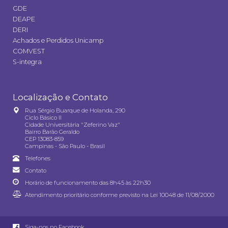
GDE
DEAPE
DERI
Achados e Perdidos Unicamp
COMVEST
S-integra
Localização e Contato
Rua Sérgio Buarque de Holanda, 290
Ciclo Básico II
Cidade Universitária "Zeferino Vaz"
Bairro Barão Geraldo
CEP 13083-859
Campinas - São Paulo - Brasil
Telefones
Contato
Horário de funcionamento das 8h45 às 22h30
Atendimento prioritário conforme previsto na
Lei 10048 de 11/08/2000
Siga-nos no Facebook