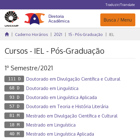
Traduzir/Translate
Navegação
Busca / Menu
Caderno Horários
2021
1S - Pós-Graduação
IEL
Cursos - IEL - Pós-Graduação
1º Semestre/2021
111 D
Doutorado em Divulgação Científica e Cultural
68 D
Doutorado em Linguística
93 D
Doutorado em Linguística Aplicada
57 D
Doutorado em Teoria e História Literária
81 M
Mestrado em Divulgação Científica e Cultural
18 M
Mestrado em Linguística
40 M
Mestrado em Linguística Aplicada