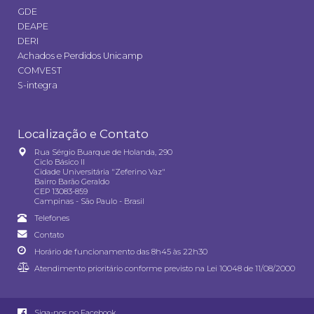
GDE
DEAPE
DERI
Achados e Perdidos Unicamp
COMVEST
S-integra
Localização e Contato
Rua Sérgio Buarque de Holanda, 290
Ciclo Básico II
Cidade Universitária "Zeferino Vaz"
Bairro Barão Geraldo
CEP 13083-859
Campinas - São Paulo - Brasil
Telefones
Contato
Horário de funcionamento das 8h45 às 22h30
Atendimento prioritário conforme previsto na
Lei 10048 de 11/08/2000
Siga-nos no Facebook