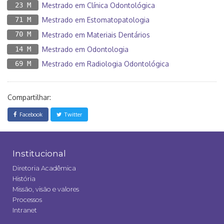
23 M
Mestrado em Clínica Odontológica
71 M
Mestrado em Estomatopatologia
70 M
Mestrado em Materiais Dentários
14 M
Mestrado em Odontologia
69 M
Mestrado em Radiologia Odontológica
Compartilhar:
Facebook
Twitter
Institucional
Diretoria Acadêmica
História
Missão, visão e valores
Processos
Intranet