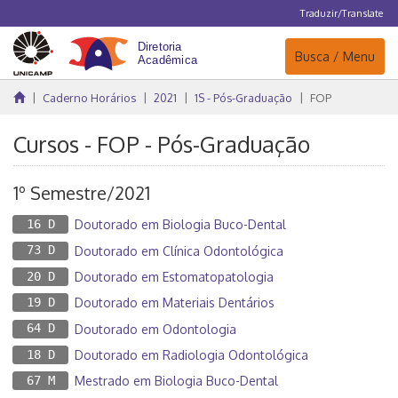
Traduzir/Translate
Navegação
Busca / Menu
Caderno Horários
2021
1S - Pós-Graduação
FOP
Cursos - FOP - Pós-Graduação
1º Semestre/2021
16 D
Doutorado em Biologia Buco-Dental
73 D
Doutorado em Clínica Odontológica
20 D
Doutorado em Estomatopatologia
19 D
Doutorado em Materiais Dentários
64 D
Doutorado em Odontologia
18 D
Doutorado em Radiologia Odontológica
67 M
Mestrado em Biologia Buco-Dental