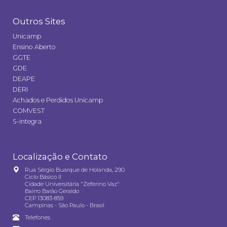
Outros Sites
Unicamp
Ensino Aberto
GGTE
GDE
DEAPE
DERI
Achados e Perdidos Unicamp
COMVEST
S-integra
Localização e Contato
Rua Sérgio Buarque de Holanda, 290
Ciclo Básico II
Cidade Universitária "Zeferino Vaz"
Bairro Barão Geraldo
CEP 13083-859
Campinas - São Paulo - Brasil
Telefones