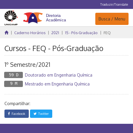
Traduzir/Translate
Navegação
Busca / Menu
Caderno Horários
2021
1S - Pós-Graduação
FEQ
Cursos - FEQ - Pós-Graduação
1º Semestre/2021
59 D
Doutorado em Engenharia Química
9 M
Mestrado em Engenharia Química
Compartilhar:
Facebook
Twitter