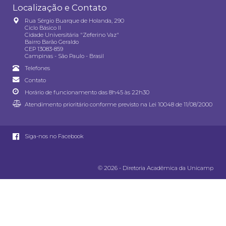
Localização e Contato
Rua Sérgio Buarque de Holanda, 290
Ciclo Básico II
Cidade Universitária "Zeferino Vaz"
Bairro Barão Geraldo
CEP 13083-859
Campinas - São Paulo - Brasil
Telefones
Contato
Horário de funcionamento das 8h45 às 22h30
Atendimento prioritário conforme previsto na
Lei 10048 de 11/08/2000
Siga-nos no Facebook
© 2026 - Diretoria Acadêmica da Unicamp