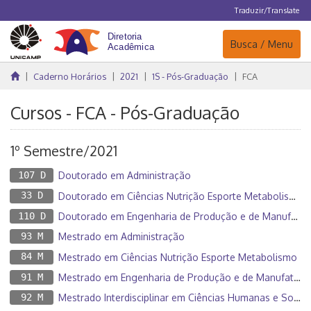
Traduzir/Translate
Navegação
Busca / Menu
Caderno Horários
2021
1S - Pós-Graduação
FCA
Cursos - FCA - Pós-Graduação
1º Semestre/2021
107 D
Doutorado em Administração
33 D
Doutorado em Ciências Nutrição Esporte Metabolismo
110 D
Doutorado em Engenharia de Produção e de Manufatura
93 M
Mestrado em Administração
84 M
Mestrado em Ciências Nutrição Esporte Metabolismo
91 M
Mestrado em Engenharia de Produção e de Manufatura
92 M
Mestrado Interdisciplinar em Ciências Humanas e Sociais Aplicadas