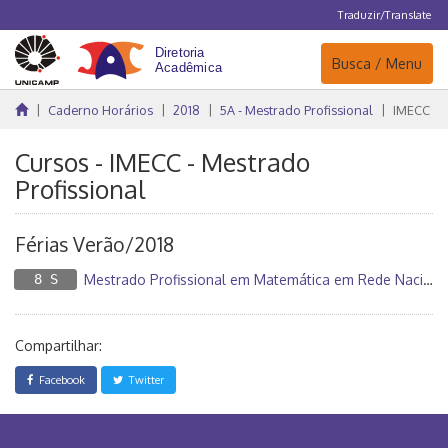
Traduzir/Translate
Navegação
Busca / Menu
Caderno Horários
2018
5A - Mestrado Profissional
IMECC
Cursos - IMECC - Mestrado
Profissional
Férias Verão/2018
8 S
Mestrado Profissional em Matemática em Rede Nacional
Compartilhar:
Facebook
Twitter