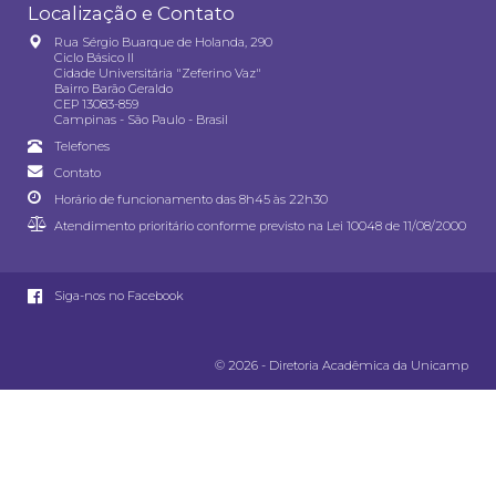
Localização e Contato
Rua Sérgio Buarque de Holanda, 290
Ciclo Básico II
Cidade Universitária "Zeferino Vaz"
Bairro Barão Geraldo
CEP 13083-859
Campinas - São Paulo - Brasil
Telefones
Contato
Horário de funcionamento das 8h45 às 22h30
Atendimento prioritário conforme previsto na
Lei 10048 de 11/08/2000
Siga-nos no Facebook
© 2026 - Diretoria Acadêmica da Unicamp