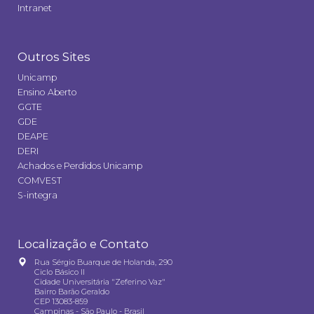
Intranet
Outros Sites
Unicamp
Ensino Aberto
GGTE
GDE
DEAPE
DERI
Achados e Perdidos Unicamp
COMVEST
S-integra
Localização e Contato
Rua Sérgio Buarque de Holanda, 290
Ciclo Básico II
Cidade Universitária "Zeferino Vaz"
Bairro Barão Geraldo
CEP 13083-859
Campinas - São Paulo - Brasil