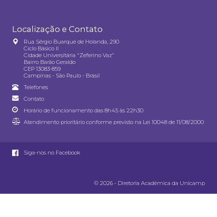
Localização e Contato
Rua Sérgio Buarque de Holanda, 290
Ciclo Básico II
Cidade Universitária "Zeferino Vaz"
Bairro Barão Geraldo
CEP 13083-859
Campinas - São Paulo - Brasil
Telefones
Contato
Horário de funcionamento das 8h45 às 22h30
Atendimento prioritário conforme previsto na
Lei 10048 de 11/08/2000
Siga-nos no Facebook
© 2026 - Diretoria Acadêmica da Unicamp