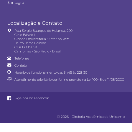
S-integra
Localização e Contato
Rua Sérgio Buarque de Holanda, 290
Ciclo Básico II
Cidade Universitária "Zeferino Vaz"
Bairro Barão Geraldo
CEP 13083-859
Campinas - São Paulo - Brasil
Telefones
Contato
Horário de funcionamento das 8h45 às 22h30
Atendimento prioritário conforme previsto na
Lei 10048 de 11/08/2000
Siga-nos no Facebook
© 2026 - Diretoria Acadêmica da Unicamp