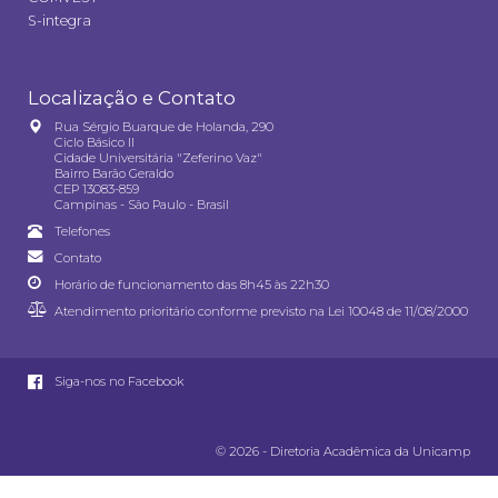
S-integra
Localização e Contato
Rua Sérgio Buarque de Holanda, 290
Ciclo Básico II
Cidade Universitária "Zeferino Vaz"
Bairro Barão Geraldo
CEP 13083-859
Campinas - São Paulo - Brasil
Telefones
Contato
Horário de funcionamento das 8h45 às 22h30
Atendimento prioritário conforme previsto na
Lei 10048 de 11/08/2000
Siga-nos no Facebook
© 2026 - Diretoria Acadêmica da Unicamp