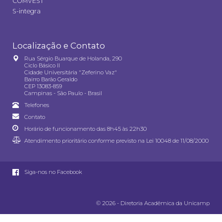
COMVEST
S-integra
Localização e Contato
Rua Sérgio Buarque de Holanda, 290
Ciclo Básico II
Cidade Universitária "Zeferino Vaz"
Bairro Barão Geraldo
CEP 13083-859
Campinas - São Paulo - Brasil
Telefones
Contato
Horário de funcionamento das 8h45 às 22h30
Atendimento prioritário conforme previsto na
Lei 10048 de 11/08/2000
Siga-nos no Facebook
© 2026 - Diretoria Acadêmica da Unicamp