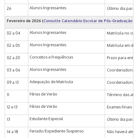
Alunos Ingressantes
26
Último dia para 
Fevereiro de 2026
(
Consulte Calendário Escolar de Pós-Graduação - 
Alunos Ingressantes
02 a 04
Matrícula no curs
Alunos Ingressantes
02 a 05
Matrícula em disc
Conceitos e Frequências
02 a 20
Prazo para entra
Alunos Ingressantes
03 a 06
Coordenadoria de
Adequação de Matrícula
09 a 13
Coordenadoria de
Férias de Verão
11
Término das ativ
Férias de Verão
12 e 13
Exames Finais do
Estudante Especial
13
Último dia para I
Feriado/Expediente Suspenso
14 a 18
Não haverá ativi