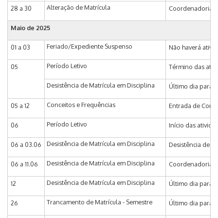
Alteração de Matrícula
28 a 30
Coordenadoria de
Maio de 2025
Feriado/Expediente Suspenso
01 a 03
Não haverá ativi
Período Letivo
05
Término das ativi
Desistência de Matrícula em Disciplina
Último dia para s
Conceitos e Frequências
05 a 12
Entrada de Concei
Período Letivo
06
Início das ativid
Desistência de Matrícula em Disciplina
06 a 03.06
Desistência de Ma
Desistência de Matrícula em Disciplina
06 a 11.06
Coordenadoria de
Desistência de Matrícula em Disciplina
12
Último dia para 
Trancamento de Matrícula - Semestre
26
Último dia para s