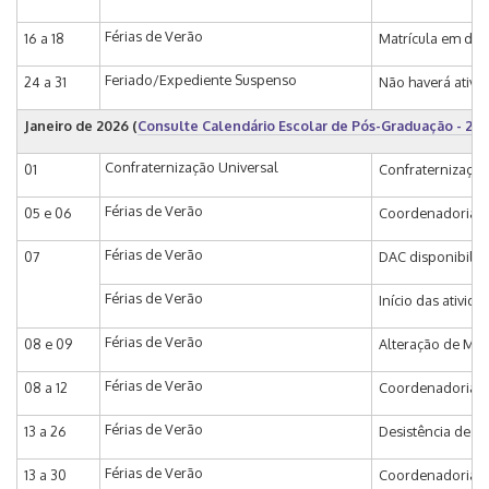
Férias de Verão
16 a 18
Matrícula em dis
Feriado/Expediente Suspenso
24 a 31
Não haverá ativi
Janeiro de 2026
(
Consulte Calendário Escolar de Pós-Graduação - 20
Confraternização Universal
01
Confraternização
Férias de Verão
05 e 06
Coordenadoria de
Férias de Verão
07
DAC disponibiliza
Férias de Verão
Início das ativid
Férias de Verão
08 e 09
Alteração de Mat
Férias de Verão
08 a 12
Coordenadoria de
Férias de Verão
13 a 26
Desistência de Ma
Férias de Verão
13 a 30
Coordenadoria de