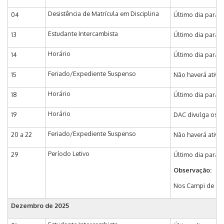
Desistência de Matrícula em Disciplina
04
Último dia para 
Estudante Intercambista
13
Último dia para i
Horário
14
Último dia para a
Feriado/Expediente Suspenso
15
Não haverá ativi
Horário
18
Último dia para a
Horário
19
DAC divulga os ho
Feriado/Expediente Suspenso
20 a 22
Não haverá ativi
Período Letivo
29
Último dia para 
Observação:
Nos Campi de Camp
Dezembro de 2025