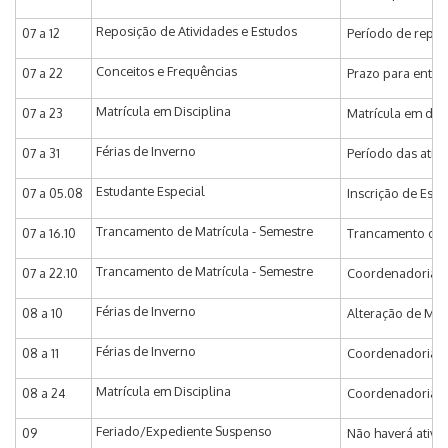
Reposição de Atividades e Estudos
07 a 12
Período de reposi
Conceitos e Frequências
07 a 22
Prazo para entrad
Matrícula em Disciplina
07 a 23
Matrícula em disc
Férias de Inverno
07 a 31
Período das ativi
Estudante Especial
07 a 05.08
Inscrição de Est
Trancamento de Matrícula - Semestre
07 a 16.10
Trancamento de M
Trancamento de Matrícula - Semestre
07 a 22.10
Coordenadoria de
Férias de Inverno
08 a 10
Alteração de Mat
Férias de Inverno
08 a 11
Coordenadoria de
Matrícula em Disciplina
08 a 24
Coordenadoria de
Feriado/Expediente Suspenso
09
Não haverá ativi