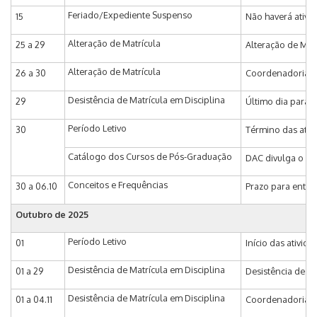
Feriado/Expediente Suspenso
15
Não haverá ativi
Alteração de Matrícula
25 a 29
Alteração de Matr
Alteração de Matrícula
26 a 30
Coordenadoria de
Desistência de Matrícula em Disciplina
29
Último dia para s
Período Letivo
30
Término das ativi
Catálogo dos Cursos de Pós-Graduação
DAC divulga o Ca
Conceitos e Frequências
30 a 06.10
Prazo para entrad
Outubro de 2025
Período Letivo
01
Início das ativid
Desistência de Matrícula em Disciplina
01 a 29
Desistência de Ma
Desistência de Matrícula em Disciplina
01 a 04.11
Coordenadoria de