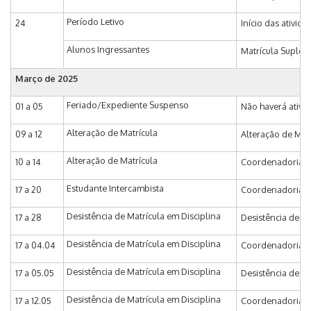
Período Letivo
24
Início das ativid
Alunos Ingressantes
Matrícula Supleme
Março de 2025
Feriado/Expediente Suspenso
01 a 05
Não haverá ativi
Alteração de Matrícula
09 a 12
Alteração de Matr
Alteração de Matrícula
10 a 14
Coordenadoria de
Estudante Intercambista
17 a 20
Coordenadoria de
Desistência de Matrícula em Disciplina
17 a 28
Desistência de Ma
Desistência de Matrícula em Disciplina
17 a 04.04
Coordenadoria de
Desistência de Matrícula em Disciplina
17 a 05.05
Desistência de Ma
Desistência de Matrícula em Disciplina
17 a 12.05
Coordenadoria de