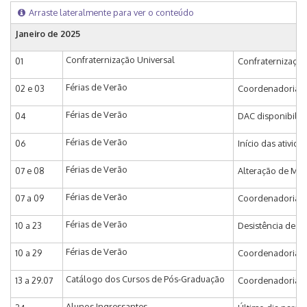
Arraste lateralmente para ver o conteúdo
Janeiro de 2025
Confraternização Universal
01
Confraternização
Férias de Verão
02 e 03
Coordenadoria de
Férias de Verão
04
DAC disponibiliza
Férias de Verão
06
Início das ativid
Férias de Verão
07 e 08
Alteração de Mat
Férias de Verão
07 a 09
Coordenadoria de
Férias de Verão
10 a 23
Desistência de Ma
Férias de Verão
10 a 29
Coordenadoria de
Catálogo dos Cursos de Pós-Graduação
13 a 29.07
Coordenadoria de
Alunos Ingressantes