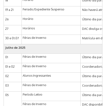
18
Último dia para a
Feriado/Expediente Suspenso
19 a 21
Não haverá ativi
Horário
26
Último dia para a
Horários
27
DAC divulga os ho
Férias de Inverno
30 e 01.07
Matrícula em disc
Julho de 2025
Férias de Inverno
01
Último dia para m
Férias de Inverno
01 e 02
Coordenadoria de
Alunos Ingressantes
02
Último dia para 
Férias de Inverno
03
Coordenadoria de
Período Letivo
05
Último dia para o
Férias de Inverno
DAC disponibiliza