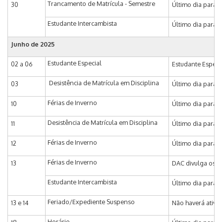
Trancamento de Matrícula - Semestre
30
Último dia para 
Estudante Intercambista
Último dia para i
Junho de 2025
Estudante Especial
02 a 06
Estudante Especia
Desistência de Matrícula em Disciplina
03
Último dia para D
Férias de Inverno
10
Último dia para a
Desistência de Matrícula em Disciplina
11
Último dia para 
Férias de Inverno
12
Último dia para 
Férias de Inverno
13
DAC divulga os ho
Estudante Intercambista
Último dia para 
Feriado/Expediente Suspenso
13 e 14
Não haverá ativi
Horário