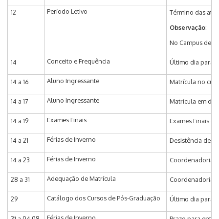
Período Letivo
12
Término das ativi
Observação
:
No Campus de Pira
Conceito e Frequência
14
Último dia para r
Aluno Ingressante
14 a 16
Matrícula no curs
Aluno Ingressante
14 a 17
Matrícula em disc
Exames Finais
14 a 19
Exames Finais do 
Férias de Inverno
14 a 21
Desistência de Ma
Férias de Inverno
14 a 23
Coordenadoria de
Adequação de Matrícula
28 a 31
Coordenadoria de
Catálogo dos Cursos de Pós-Graduação
29
Último dia para 
Férias de Inverno
31 a 04.08
Prazo para entra