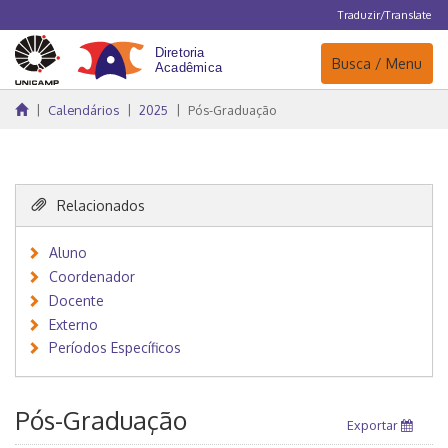
Traduzir/Translate
Navegação
Busca / Menu
Calendários
2025
Pós-Graduação
Relacionados
Aluno
Coordenador
Docente
Externo
Períodos Específicos
Pós-Graduação
Exportar