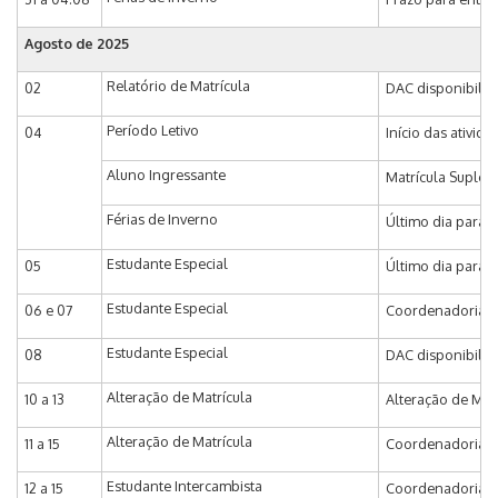
Agosto de 2025
Relatório de Matrícula
02
DAC disponibiliza
Período Letivo
04
Início das ativid
Aluno Ingressante
Matrícula Supleme
Férias de Inverno
Último dia para 
Estudante Especial
05
Último dia para I
Estudante Especial
06 e 07
Coordenadoria de
Estudante Especial
08
DAC disponibiliza
Alteração de Matrícula
10 a 13
Alteração de Matr
Alteração de Matrícula
11 a 15
Coordenadoria de
Estudante Intercambista
12 a 15
Coordenadoria de