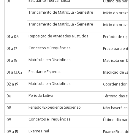
Estudante Intercambista
01
Último dia para 
Trancamento de Matrícula - Semestre
Início do prazo p
Trancamento de Matrícula - Semestre
Início do prazo 
Reposição de Atividades e Estudos
01 a 06
Período de reposi
Conceitos e Frequências
01 a 17
Prazo para entra
Matrícula em Disciplinas
01 a 18
Matrícula em Disc
Estudante Especial
01 a 13.02
Inscrição de Estu
Matrícula em Disciplinas
02 a 19
Coordenadoria de
Período Letivo
06
Término das ativi
Feriado/Expediente Suspenso
08
Não haverá ativi
Conceitos e Frequências
09
Último dia para r
Exame Final
09 a 15
Exame Final do 2º