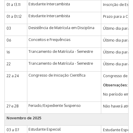
Estudante Intercambista
01 a 13.11
Inscrição de Estu
Estudante Intercambista
01 a 01.12
Prazo para a Coo
Desistência de Matrícula em Disciplina
03
Último dia para 
Conceitos e Frequências
06
Último dia para e
Trancamento de Matrícula - Semestre
16
Último dia para 
Trancamento de Matrícula - Semestre
22
Último dia para 
Congresso de Iniciação Científica
22 a 24
Congresso de Inic
Observações:
No período em qu
Feriado/Expediente Suspenso
27 e 28
Não haverá ativi
Novembro de 2025
Estudante Especial
03 a 07
Estudante Especia