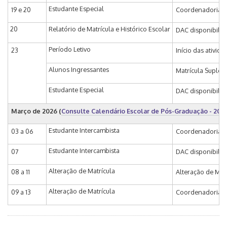
Estudante Especial
19 e 20
Coordenadoria de
20
Relatório de Matrícula e Histórico Escolar
DAC disponibiliza
Período Letivo
23
Início das ativid
Alunos Ingressantes
Matrícula Supleme
Estudante Especial
DAC disponibiliza
Março de 2026
(
Consulte Calendário Escolar de Pós-Graduação - 202
Estudante Intercambista
03 a 06
Coordenadoria de
Estudante Intercambista
07
DAC disponibiliza
Alteração de Matrícula
08 a 11
Alteração de Matr
Alteração de Matrícula
09 a 13
Coordenadoria de