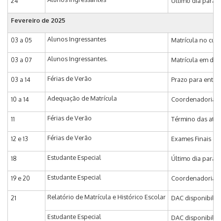
24
Último dia para 
Fevereiro de 2025
Alunos Ingressantes
03 a 05
Matrícula no curs
Alunos Ingressantes.
03 a 07
Matrícula em disc
Férias de Verão
03 a 14
Prazo para entra
Adequação de Matrícula
10 a 14
Coordenadoria de
Férias de Verão
11
Término das ativ
Férias de Verão
12 e 13
Exames Finais do
Estudante Especial
18
Último dia para I
Estudante Especial
19 e 20
Coordenadoria de
Relatório de Matrícula e Histórico Escolar
21
DAC disponibiliza
Estudante Especial
DAC disponibiliza