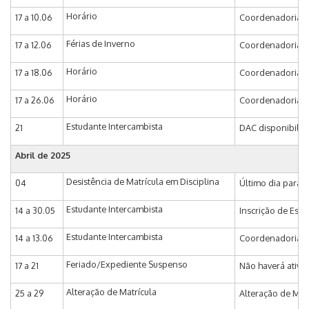
Horário
17 a 10.06
Coordenadoria de
Férias de Inverno
17 a 12.06
Coordenadoria de
Horário
17 a 18.06
Coordenadoria de 
Horário
17 a 26.06
Coordenadoria de
Estudante Intercambista
21
DAC disponibiliza
Abril de 2025
Desistência de Matrícula em Disciplina
04
Último dia para 
Estudante Intercambista
14 a 30.05
Inscrição de Estu
Estudante Intercambista
14 a 13.06
Coordenadoria de
Feriado/Expediente Suspenso
17 a 21
Não haverá ativi
Alteração de Matrícula
25 a 29
Alteração de Matr