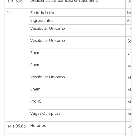
Desistência de Matrícula em Disciplina
11 a 16.05
Desi
14
Período Letivo
Iníci
Ingressantes
Ativ
Vestibular Unicamp
Entr
Vestibular Unicamp
Soli
Enem
Entr
Enem
Soli
Vestibular Unicamp
Matr
Enem
Matr
ProFIS
Matr
Vagas Olímpicas
Matr
Horários
14 a 09.06
Coor