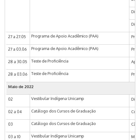
Dia 
Dia 
Programa de Apoio Acadêmico (PAA)
27 a 27.05
Praz
Programa de Apoio Acadêmico (PAA)
27 a 03.06
Praz
Teste de Proficiência
28 a 30.05
Apli
Teste de Proficiência
28 a 03.06
Praz
Maio de 2022
Vestibular Indígena Unicamp
02
Divu
Catálogo dos Cursos de Graduação
02 a 04
Coor
Catálogo dos Cursos de Graduação
03
Câma
Vestibular Indígena Unicamp
03 a 10
Matr