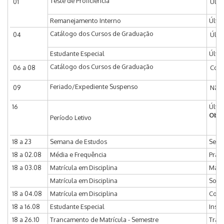
Teste de Proficiência
01
Últi
Remanejamento Interno
Últi
Catálogo dos Cursos de Graduação
04
Últi
Estudante Especial
Últim
Catálogo dos Cursos de Graduação
06 a 08
Coor
Feriado/Expediente Suspenso
09
Não 
16
Últi
Obse
Período Letivo
18 a 23
Semana de Estudos
Sema
18 a 02.08
Média e Frequência
Prazo
18 a 03.08
Matrícula em Disciplina
Matrí
Matrícula em Disciplina
Solic
18 a 04.08
Matrícula em Disciplina
Coor
18 a 16.08
Estudante Especial
Inscr
18 a 26.10
Trancamento de Matrícula - Semestre
Tran