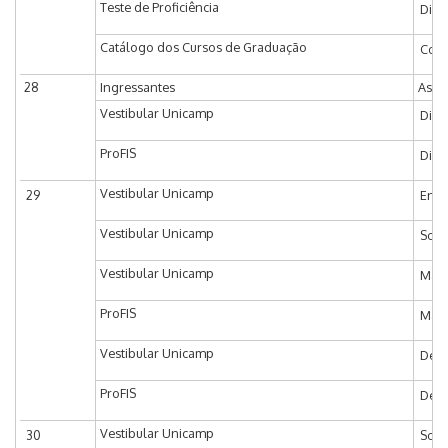
Teste de Proficiência
Divu
Catálogo dos Cursos de Graduação
Coor
28
Ingressantes
Assi
Vestibular Unicamp
Divu
ProFIS
Divu
Vestibular Unicamp
29
Entr
Vestibular Unicamp
Soli
Vestibular Unicamp
Matr
ProFIS
Matr
Vestibular Unicamp
Decl
ProFIS
Decl
Vestibular Unicamp
30
Soli