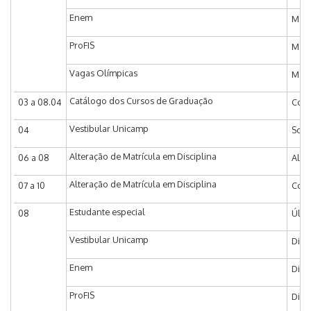
Enem
Matr
ProFIS
Matr
Vagas Olímpicas
Matr
Catálogo dos Cursos de Graduação
03 a 08.04
Coor
Vestibular Unicamp
04
Soli
Alteração de Matrícula em Disciplina
06 a 08
Alte
Alteração de Matrícula em Disciplina
07 a 10
Coor
Estudante especial
08
Últi
Vestibular Unicamp
Divu
Enem
Divu
ProFIS
Divu