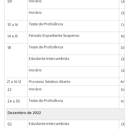
Horário
09
Últi
Horário
Últi
Teste de Proficiência
10 a 16
Coor
Feriado/Expediente Suspenso
14 e 15
Não 
Teste de Proficiência
18
Divu
Estudante Intercambista
Últi
Horário
Últi
21 a 16.12
Processo Seletivo Aberto
Anál
Horário
22
DAC 
Teste de Proficiência
24 a 30
Insc
Dezembro de 2022
Estudante Intercambista
02
Últi