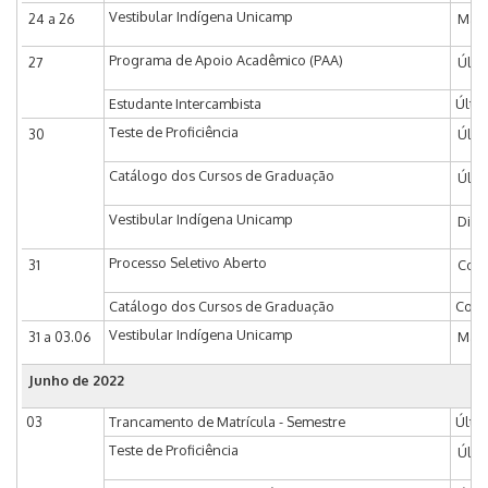
Vestibular Indígena Unicamp
24 a 26
Matr
Programa de Apoio Acadêmico (PAA)
27
Últi
Estudante Intercambista
Últim
Teste de Proficiência
30
Últi
Catálogo dos Cursos de Graduação
Últi
Vestibular Indígena Unicamp
Divu
Processo Seletivo Aberto
31
Comv
Catálogo dos Cursos de Graduação
Cons
Vestibular Indígena Unicamp
31 a 03.06
Matr
Junho de 2022
03
Trancamento de Matrícula - Semestre
Últi
Teste de Proficiência
Últi