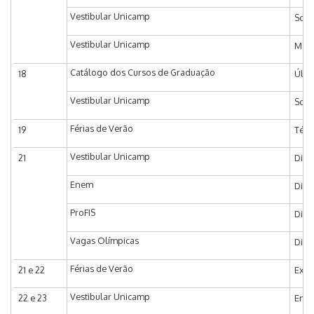
Vestibular Unicamp
Soli
Vestibular Unicamp
Matr
Catálogo dos Cursos de Graduação
18
Últi
Vestibular Unicamp
Soli
Férias de Verão
19
Térm
Vestibular Unicamp
21
Divu
Enem
Divu
ProFIS
Divu
Vagas Olímpicas
Divu
Férias de Verão
21 e 22
Exam
Vestibular Unicamp
22 e 23
Entr