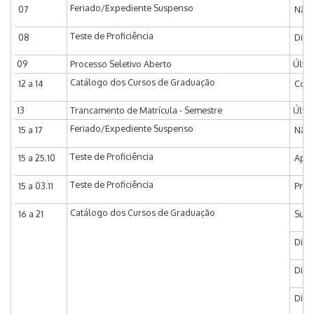
Feriado/Expediente Suspenso
07
Não 
Teste de Proficiência
08
Divu
09
Processo Seletivo Aberto
Últi
Catálogo dos Cursos de Graduação
12 a 14
Coor
13
Trancamento de Matrícula - Semestre
Últi
Feriado/Expediente Suspenso
15 a 17
Não 
Teste de Proficiência
15 a 25.10
Apli
Teste de Proficiência
15 a 03.11
Praz
Catálogo dos Cursos de Graduação
16 a 21
Subc
Dia 1
Dia 
Dia 