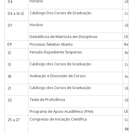
Horário
04
Últi
Catálogo Dos Cursos de Graduação
04 a 16.12
Coor
Horário
07
Últi
Desistência de Matrícula em Disciplinas
Últim
09
Processo Seletivo Aberto
Real
Feriado/Expediente Suspenso
12
Não 
Catálogo dos Cursos de Graduação
13
Comi
Avaliação e Discussão de Cursos
18
Aval
Catálogo dos Cursos de Graduação
21
Últi
Teste de Proficiência
25
Últi
Programa de Apoio Acadêmico (PAA)
Últi
Congresso de Iniciação Científica
25 a 27
Cong
Obs