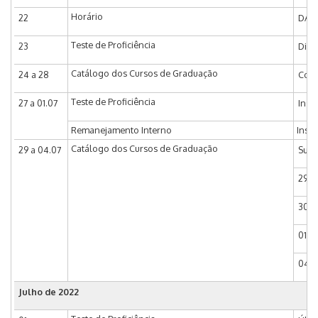
Horário
22
DAC 
Teste de Proficiência
23
Divu
Catálogo dos Cursos de Graduação
24 a 28
Coor
Teste de Proficiência
27 a 01.07
Insc
Remanejamento Interno
Insc
Catálogo dos Cursos de Graduação
29 a 04.07
Subc
29.0
30.0
01.0
04.0
Julho de 2022