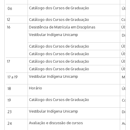
Catálogo dos Cursos de Graduação
06
Últi
12
Catálogo dos Cursos de Graduação
Comi
16
Desistência de Matrícula em Disciplinas
Últim
Vestibular Indígena Unicamp
Divu
Catálogo dos Cursos de Graduação
Últi
Catálogo dos Cursos de Graduação
Últi
17
Catálogo dos Cursos de Graduação
Últi
Catálogo dos Cursos de Graduação
Últi
Vestibular Indígena Unicamp
17 a 19
Matr
Horário
18
Últi
Catálogo dos Cursos de Graduação
19
Comi
Vestibular Indígena Unicamp
23
Divu
Avaliação e discussão de cursos
24
Aval