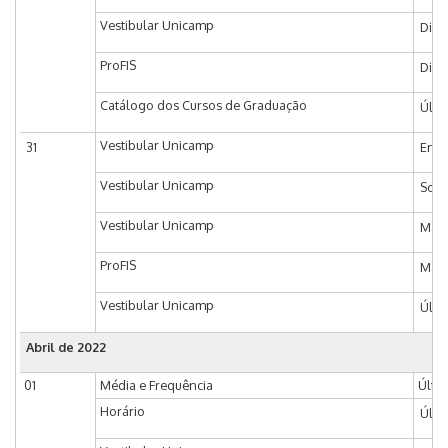
Vestibular Unicamp
Divu
ProFIS
Divu
Catálogo dos Cursos de Graduação
Últi
Vestibular Unicamp
31
Entr
Vestibular Unicamp
Soli
Vestibular Unicamp
Matr
ProFIS
Matr
Vestibular Unicamp
Últi
Abril de 2022
01
Média e Frequência
Últim
Horário
Últi