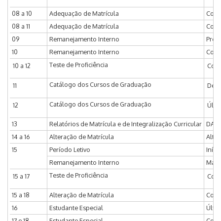
08 a 10
Adequação de Matrícula
Coor
08 a 11
Adequação de Matrícula
Coor
09
Remanejamento Interno
Prov
10
Remanejamento Interno
Coor
Teste de Proficiência
10 a 12
Coor
Catálogo dos Cursos de Graduação
11
Deli
Catálogo dos Cursos de Graduação
12
Últi
13
Relatórios de Matrícula e de Integralização Curricular
DAC d
14 a 16
Alteração de Matrícula
Alter
15
Período Letivo
Iníci
Remanejamento Interno
Matr
Teste de Proficiência
15 a 17
Coor
15 a 18
Alteração de Matrícula
Coor
16
Estudante Especial
Últim
17 e 18
Estudante Especial
Coor