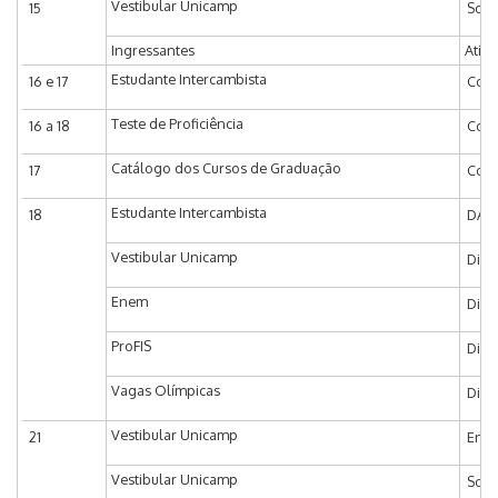
Vestibular Unicamp
15
Soli
Ingressantes
Ativ
Estudante Intercambista
16 e 17
Coor
Teste de Proficiência
16 a 18
Coor
Catálogo dos Cursos de Graduação
17
Coor
Estudante Intercambista
18
DAC 
Vestibular Unicamp
Divu
Enem
Divu
ProFIS
Divu
Vagas Olímpicas
Divu
Vestibular Unicamp
21
Entr
Vestibular Unicamp
Soli