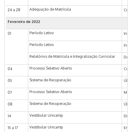
Adequação de Matrícula
24 a 28
Coor
Fevereiro de 2022
Período Letivo
01
Iníc
Período Letivo
Iníc
Relatórios de Matrícula e Integralização Curricular
DAC 
Processo Seletivo Aberto
04
Comv
Sistema de Recuperação
05
Últi
Processo Seletivo Aberto
07
Matr
Sistema de Recuperação
08
Últi
Vestibular Unicamp
14
Divu
Vestibular Unicamp
15 a 17
Entr