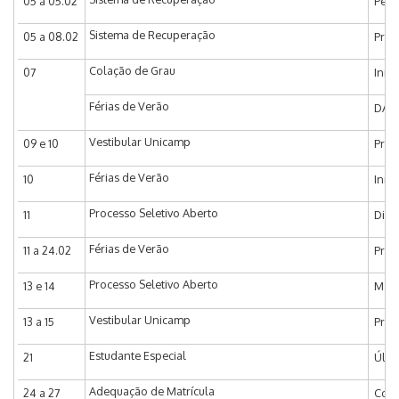
05 a 05.02
Perí
Sistema de Recuperação
05 a 08.02
Praz
Colação de Grau
07
Iníc
Férias de Verão
DAC 
Vestibular Unicamp
09 e 10
Prov
Férias de Verão
10
Iníc
Processo Seletivo Aberto
11
Divu
Férias de Verão
11 a 24.02
Praz
Processo Seletivo Aberto
13 e 14
Matr
Vestibular Unicamp
13 a 15
Prov
Estudante Especial
21
Últi
Adequação de Matrícula
24 a 27
Coor