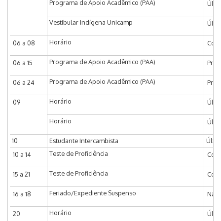
Programa de Apoio Acadêmico (PAA)
Últi
Vestibular Indígena Unicamp
Últi
Horário
06 a 08
Coor
Programa de Apoio Acadêmico (PAA)
06 a 15
Praz
Programa de Apoio Acadêmico (PAA)
06 a 24
Praz
Horário
09
Últi
Horário
Últi
10
Estudante Intercambista
Últim
Teste de Proficiência
10 a 14
Coor
Teste de Proficiência
15 a 21
Coor
Feriado/Expediente Suspenso
16 a 18
Não 
Horário
20
Últi