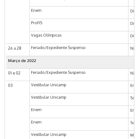
Enem
Divu
ProFIS
Divu
Vagas Olímpicas
Divu
Feriado/Expediente Suspenso
26 a 28
Não 
Março de 2022
Feriado/Expediente Suspenso
01 e 02
Não 
Vestibular Unicamp
03
Entr
Vestibular Unicamp
Soli
Enem
Entr
Enem
Soli
Vestibular Unicamp
Matr