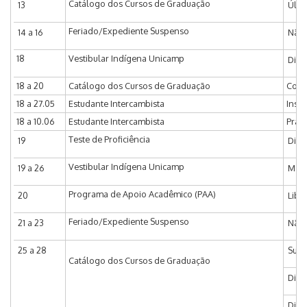
Catálogo dos Cursos de Graduação
13
Últi
Feriado/Expediente Suspenso
14 a 16
Não 
18
Vestibular Indígena Unicamp
Divu
18 a 20
Catálogo dos Cursos de Graduação
Coor
18 a 27.05
Estudante Intercambista
Inscr
18 a 10.06
Estudante Intercambista
Praz
Teste de Proficiência
19
Divu
Vestibular Indígena Unicamp
19 a 26
Matr
Programa de Apoio Acadêmico (PAA)
20
Libe
Feriado/Expediente Suspenso
21 a 23
Não 
25 a 28
Subc
Catálogo dos Cursos de Graduação
Dia 
Dia 