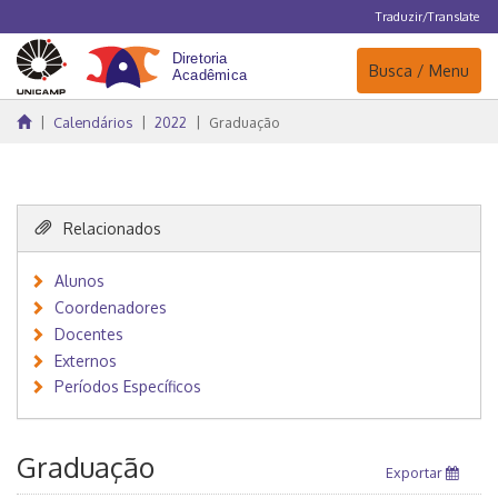
Traduzir/Translate
Navegação
Busca / Menu
Calendários
2022
Graduação
Relacionados
Alunos
Coordenadores
Docentes
Externos
Períodos Específicos
Graduação
Exportar