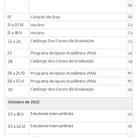
Dia 2
19
Colação de Grau
Últi
21 a 07.10
Horário
Coor
21 a 18.11
Horário
Coord
Catálogo Dos Cursos de Graduação
22 a 26
Coor
23
Programa de Apoio Acadêmico (PAA)
Libe
Catálogo dos Cursos de Graduação
28
Últi
28 a 25.10
Programa de Apoio Acadêmico (PAA)
Praz
28 a 03.11
Programa de Apoio Acadêmico (PAA)
Praz
Catálogo dos Cursos de Graduação
30
DAC 
Outubro de 2022
Estudante Intercambista
03 a 18.11
Insc
Estudante Intercambista
03 a 02.12
Praz