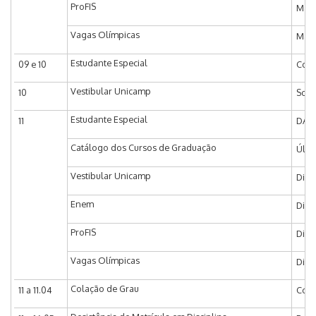
ProFIS
Matr
Vagas Olímpicas
Matr
Estudante Especial
09 e 10
Coor
Vestibular Unicamp
10
Soli
Estudante Especial
11
DAC 
Catálogo dos Cursos de Graduação
Últi
Vestibular Unicamp
Divu
Enem
Divu
ProFIS
Divu
Vagas Olímpicas
Divu
Colação de Grau
11 a 11.04
Coor