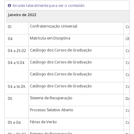
Arraste lateralmente para ver o conteúdo
Janeiro de 2022
Confraternização Universal
01
Conf
Matrícula em Disciplina
04
Últi
Catálogo dos Cursos de Graduação
04 a 25.02
Coor
Catálogo dos Cursos de Graduação
04 a 11.04
Coor
Catálogo dos Cursos de Graduação
Coor
Catálogo dos Cursos de Graduação
04 a 16.05
Coor
Sistema de Recuperação
05
DAC 
Processo Seletivo Aberto
Comv
Férias de Verão
05 e 06
Coor
Sistema de Recuperação