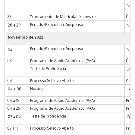
No p
26
Trancamento de Matrícula - Semestre
Últi
Feriado/Expediente Suspenso
28 e 29
Não 
Novembro de 2022
Feriado/Expediente Suspenso
02
Não 
03
Programa de Apoio Acadêmico (PAA).
Últi
Teste de Proficiência
Últi
04
Processo Seletivo Aberto
Comv
Horário
04 a 08
Coor
04 a 18
Programa de Apoio Acadêmico (PAA)
Praz
04 a 25
Programa de Apoio Acadêmico (PAA)
Praz
Teste de Proficiência
07 a 09
Coor
07 a 11
Processo Seletivo Aberto
Praz