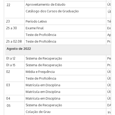
Aproveitamento de Estudo
Últi
22
Catálogo dos Cursos de Graduação
Últi
23
Período Letivo
Térmi
25 a 30
Exame Final
Exame
Teste de Proficiência
Aplic
25 a 02.08
Teste de Proficiência
Prazo
Agosto de 2022
01 a 12
Sistema de Recuperação
Perío
01 a 15
Sistema de Recuperação
Prazo
02
Média e Frequência
Últim
Teste de Proficiência
Últim
03
Matrícula em Disciplina
Últim
Matrícula em Disciplina
Últim
04
Matrícula em Disciplina
Últi
Sistema de Recuperação
DAC 
05
Colação de Grau
Iníc