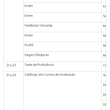
Enem
Entr
Enem
Soli
Vestibular Unicamp
Matr
Enem
Matr
ProFIS
Matr
Vagas Olímpicas
Matr
Teste de Proficiência
21 a 23
Coor
Catálogo dos Cursos de Graduação
21 a 24
Subc
Dia 
Dia 
Dia 