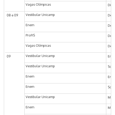
Vagas Olímpicas
Divu
Vestibular Unicamp
08 e 09
Decl
Enem
Decl
ProFIS
Decl
Vagas Olímpicas
Decl
Vestibular Unicamp
09
Entr
Vestibular Unicamp
Soli
Enem
Entr
Enem
Soli
Vestibular Unicamp
Matr
Enem
Matr