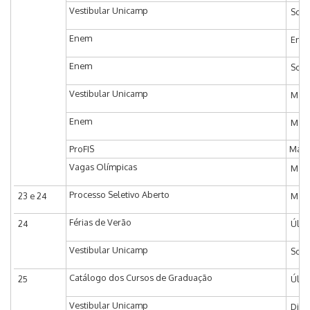
Vestibular Unicamp
Soli
Enem
Entr
Enem
Soli
Vestibular Unicamp
Matr
Enem
Matr
ProFIS
Matr
Vagas Olímpicas
Matr
Processo Seletivo Aberto
23 e 24
Matr
Férias de Verão
24
Últi
Vestibular Unicamp
Soli
Catálogo dos Cursos de Graduação
25
Últi
Vestibular Unicamp
Divu