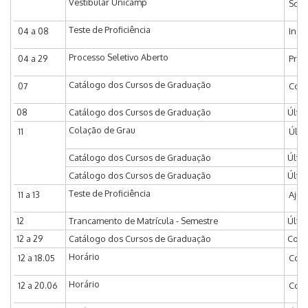
Vestibular Unicamp
Soli
Teste de Proficiência
04 a 08
Insc
Processo Seletivo Aberto
04 a 29
Praz
Catálogo dos Cursos de Graduação
07
Comi
08
Catálogo dos Cursos de Graduação
Últi
Colação de Grau
11
Últi
Catálogo dos Cursos de Graduação
Últi
Catálogo dos Cursos de Graduação
Últi
Teste de Proficiência
11 a 13
Ajus
12
Trancamento de Matrícula - Semestre
Últi
12 a 29
Catálogo dos Cursos de Graduação
Comi
Horário
12 a 18.05
Coor
Horário
12 a 20.06
Coor