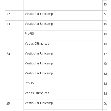
Dia 
Vestibular Unicamp
22
Soli
Vestibular Unicamp
23
Divu
ProFIS
Divu
Vagas Olímpicas
Divu
Vestibular Unicamp
24
Entr
Vestibular Unicamp
Soli
Vestibular Unicamp
Matr
ProFIS
Matr
Vagas Olímpicas
Matr
Vestibular Unicamp
25
Soli