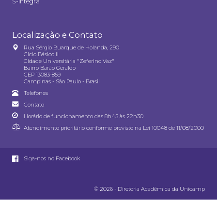
S-integra
Localização e Contato
Rua Sérgio Buarque de Holanda, 290
Ciclo Básico II
Cidade Universitária "Zeferino Vaz"
Bairro Barão Geraldo
CEP 13083-859
Campinas - São Paulo - Brasil
Telefones
Contato
Horário de funcionamento das 8h45 às 22h30
Atendimento prioritário conforme previsto na
Lei 10048 de 11/08/2000
Siga-nos no Facebook
© 2026 - Diretoria Acadêmica da Unicamp