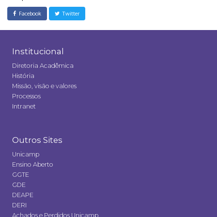
Facebook
Twitter
Institucional
Diretoria Acadêmica
História
Missão, visão e valores
Processos
Intranet
Outros Sites
Unicamp
Ensino Aberto
GGTE
GDE
DEAPE
DERI
Achados e Perdidos Unicamp