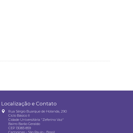
Localização e Contato
Rua Sérgio Buarque de Holanda, 290
Ciclo Básico II
Cidade Universitária "Zeferino Vaz"
Bairro Barão Geraldo
CEP 13083-859
Campinas - São Paulo - Brasil