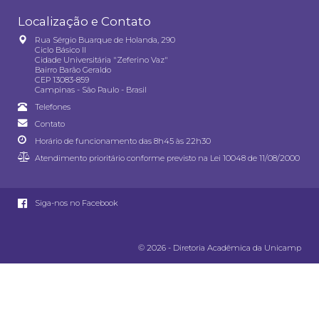
Localização e Contato
Rua Sérgio Buarque de Holanda, 290
Ciclo Básico II
Cidade Universitária "Zeferino Vaz"
Bairro Barão Geraldo
CEP 13083-859
Campinas - São Paulo - Brasil
Telefones
Contato
Horário de funcionamento das 8h45 às 22h30
Atendimento prioritário conforme previsto na
Lei 10048 de 11/08/2000
Siga-nos no Facebook
© 2026 - Diretoria Acadêmica da Unicamp