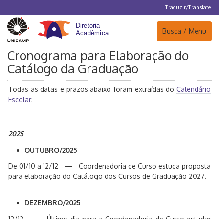
Traduzir/Translate
Navegação
Busca / Menu
Cronograma para Elaboração do
Catálogo da Graduação
Todas as datas e prazos abaixo foram extraídas do
Calendário
Escolar
:
2025
OUTUBRO/2025
De 01/10 a 12/12 — Coordenadoria de Curso estuda proposta
para elaboração do Catálogo dos Cursos de Graduação 2027.
DEZEMBRO/2025
12/12 — Último dia para a Coordenadoria de Curso estudar