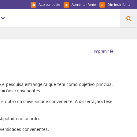
Alto-contraste
Aumentar fonte
Diminuir fonte
Imprimir
 e pesquisa estrangeira que tem como objetivo principal
tuições convenentes.
 e outro da universidade convenente. A dissertação/tese
stipulado no acordo.
iversidades convenentes.