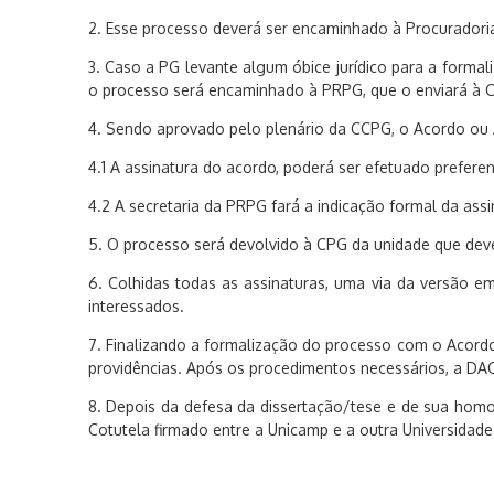
2. Esse processo deverá ser encaminhado à Procuradoria
3. Caso a PG levante algum óbice jurídico para a forma
o processo será encaminhado à PRPG, que o enviará à 
4. Sendo aprovado pelo plenário da CCPG, o Acordo ou A
4.1 A assinatura do acordo, poderá ser efetuado prefere
4.2 A secretaria da PRPG fará a indicação formal da assi
5. O processo será devolvido à CPG da unidade que deve
6. Colhidas todas as assinaturas, uma via da versão e
interessados.
7. Finalizando a formalização do processo com o Acordo
providências. Após os procedimentos necessários, a DAC
8. Depois da defesa da dissertação/tese e de sua hom
Cotutela firmado entre a Unicamp e a outra Universidade