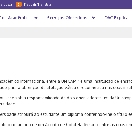
a a busca
Traduzir/Translate
5
Vida Acadêmica
Serviços Oferecidos
DAC Explica
cadêmico internacional entre a UNICAMP e uma instituição de ensino
do para a obtenção de titulação válida e reconhecida nas duas insti
 ou tese sob a responsabilidade de dois orientadores: um da Unicamp
ersidade.
ersidade atribuirá ao estudante um diploma conferindo-lhe o título e
obtido no âmbito de um Acordo de Cotutela firmado entre as duas un