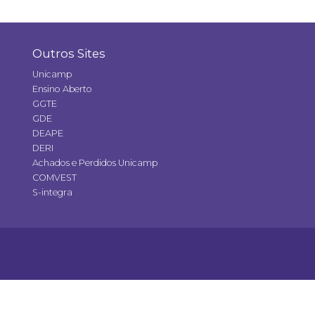
Outros Sites
Unicamp
Ensino Aberto
GGTE
GDE
DEAPE
DERI
Achados e Perdidos Unicamp
COMVEST
S-integra