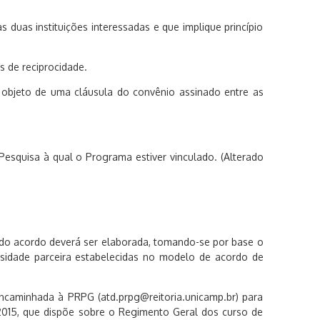
duas instituições interessadas e que implique princípio
 de reciprocidade.
r objeto de uma cláusula do convênio assinado entre as
esquisa à qual o Programa estiver vinculado. (Alterado
nuta do acordo deverá ser elaborada, tomando-se por base o
sidade parceira estabelecidas no modelo de acordo de
ncaminhada à PRPG (atd.prpg@reitoria.unicamp.br) para
2015, que dispõe sobre o Regimento Geral dos curso de