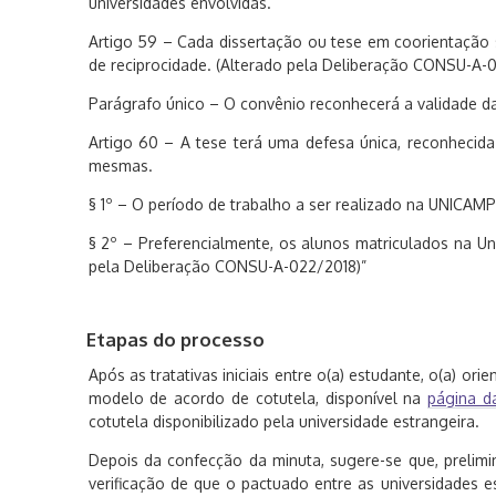
universidades envolvidas.
Artigo 59 – Cada dissertação ou tese em coorientação s
de reciprocidade. (Alterado pela Deliberação CONSU-A-
Parágrafo único – O convênio reconhecerá a validade da
Artigo 60 – A tese terá uma defesa única, reconhecida
mesmas.
§ 1º – O período de trabalho a ser realizado na UNICAM
§ 2º – Preferencialmente, os alunos matriculados na U
pela Deliberação CONSU-A-022/2018)”
Etapas do processo
Após as tratativas iniciais entre o(a) estudante, o(a) or
modelo de acordo de cotutela, disponível na
página 
cotutela disponibilizado pela universidade estrangeira.
Depois da confecção da minuta, sugere-se que, prelim
verificação de que o pactuado entre as universidades