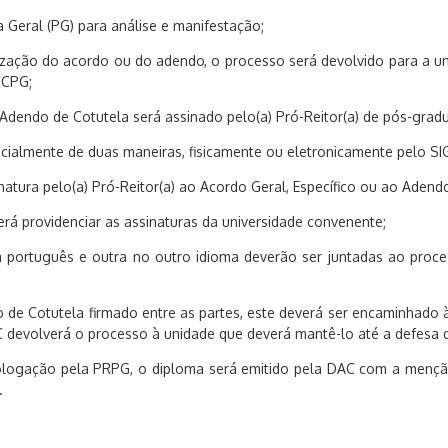
 Geral (PG) para análise e manifestação;
lização do acordo ou do adendo, o processo será devolvido para a u
CCPG;
dendo de Cotutela será assinado pelo(a) Pró-Reitor(a) de pós-grad
ncialmente de duas maneiras, fisicamente ou eletronicamente pelo SI
natura pelo(a) Pró-Reitor(a) ao Acordo Geral, Específico ou ao Adend
rá providenciar as assinaturas da universidade convenente;
m português e outra no outro idioma deverão ser juntadas ao proce
 de Cotutela firmado entre as partes, este deverá ser encaminhado 
 devolverá o processo à unidade que deverá mantê-lo até a defesa da
ologação pela PRPG, o diploma será emitido pela DAC com a menção
.