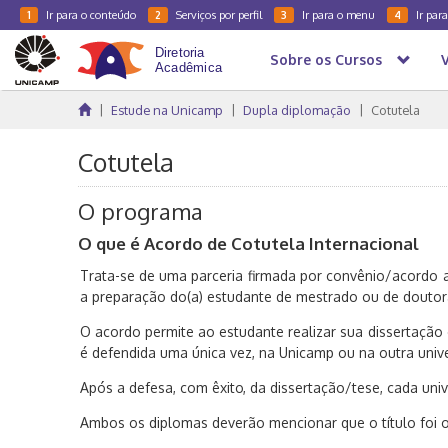
Ir para o conteúdo
Serviços por perfil
Ir para o menu
Ir par
1
2
3
4
Sobre os Cursos
Estude na Unicamp
Dupla diplomação
Cotutela
Cotutela
O programa
O que é Acordo de Cotutela Internacional
Trata-se de uma parceria firmada por convênio/acordo a
a preparação do(a) estudante de mestrado ou de doutora
O acordo permite ao estudante realizar sua dissertação
é defendida uma única vez, na Unicamp ou na outra univ
Após a defesa, com êxito, da dissertação/tese, cada univ
Ambos os diplomas deverão mencionar que o título foi 