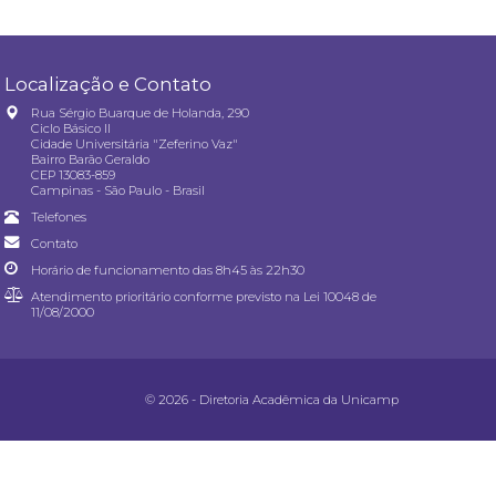
Localização e Contato
Rua Sérgio Buarque de Holanda, 290
Ciclo Básico II
Cidade Universitária "Zeferino Vaz"
Bairro Barão Geraldo
CEP 13083-859
Campinas - São Paulo - Brasil
Telefones
Contato
Horário de funcionamento das 8h45 às 22h30
Atendimento prioritário conforme previsto na
Lei 10048 de
11/08/2000
© 2026 - Diretoria Acadêmica da Unicamp