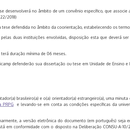
e desenvolverá no âmbito de um convênio específico, que associe as 
022/2018)
 tese defendida no âmbito da coorientação, estabelecendo os termos
 pelas duas instituições envolvidas, disposição esta que deverá se
P terá duração mínima de 06 meses.
nicamp defenderão sua dissertação ou tese em Unidade de Ensino e P
ientador(a) brasileiro(a) e o(a) orientador(a) estrangeiro(a), uma mi
da PRPG
e levando-se em conta as condições específicas da univer
inarmente, a versão eletrônica do documento (em português) seja e
 está em conformidade com o disposto na Deliberação CONSU-A-10/