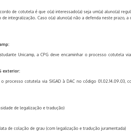
ordo de cotutela é que o(a) interessado(a) seja um(a) aluno(a) re
 de integralização. Caso o(a) aluno(a) não a defenda neste prazo, a 
camp:
) estudante Unicamp, a CPG deve encaminhar o processo cotutela v
S exterior:
 o processo cotutela via SIGAD à DAC no código 01.02.14.09.03, co
sidade de legalização e tradução)
data de colação de grau (com legalização e tradução juramentada)