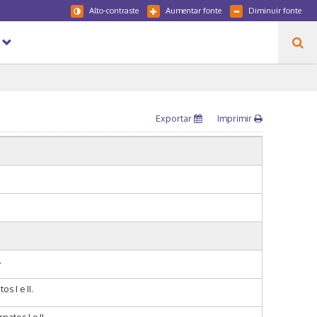
Alto-contraste
Aumentar fonte
Diminuir fonte
Exportar
Imprimir
.
s I e II.