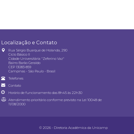
Localização e Contato
Rua Sérgio Buarque de Holanda, 290
Ciclo Básico II
Cidade Universitária "Zeferino Vaz"
Bairro Barão Geraldo
CEP 13083-859
Campinas - São Paulo - Brasil
Telefones
Contato
Horário de funcionamento das 8h45 às 22h30
Atendimento prioritário conforme previsto na
Lei 10048 de
11/08/2000
© 2026 - Diretoria Acadêmica da Unicamp