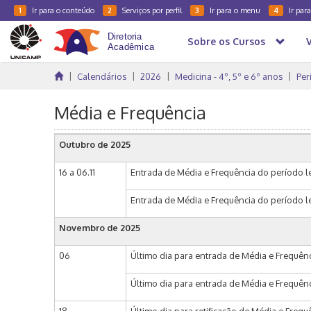
Ir para o conteúdo
Serviços por perfil
Ir para o menu
Ir par
1
2
3
4
Sobre os Cursos
Calendários
2026
Medicina - 4º, 5º e 6º anos
Per
Média e Frequência
Outubro de 2025
16 a 06.11
Entrada de Média e Frequência do período le
Entrada de Média e Frequência do período let
Novembro de 2025
06
Último dia para entrada de Média e Frequênc
Último dia para entrada de Média e Frequênci