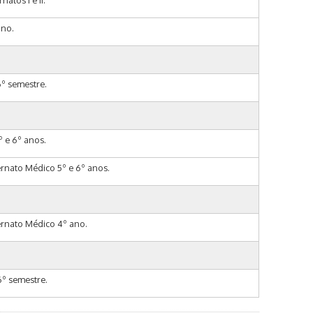
atos I e II.
ano.
6º semestre.
º e 6º anos.
ernato Médico 5º e 6º anos.
ernato Médico 4º ano.
6º semestre.