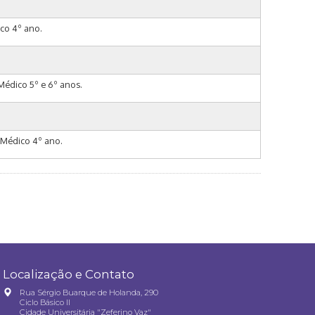
ico 4º ano.
 Médico 5º e 6º anos.
o Médico 4º ano.
Localização e Contato
Rua Sérgio Buarque de Holanda, 290
Ciclo Básico II
Cidade Universitária "Zeferino Vaz"