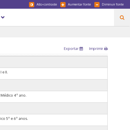
Alto-contraste
Aumentar fonte
Diminuir fonte
Exportar
Imprimir
e II.
o Médico 4º ano.
ico 5º e 6º anos.