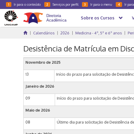
Ir para o conteúdo
Serviços por perfil
Ir para o menu
Ir par
1
2
3
4
Sobre os Cursos
Calendários
2026
Medicina - 4º, 5º e 6º anos
Per
Desistência de Matrícula em Disc
Novembro de 2025
13
Início do prazo para solicitação de Desistênci
Janeiro de 2026
09
Início do prazo para solicitação de Desistên
Maio de 2026
08
Último dia para solicitação de Desistência d