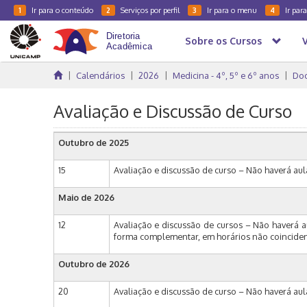
Ir para o conteúdo
Serviços por perfil
Ir para o menu
Ir par
1
2
3
4
Sobre os Cursos
Calendários
2026
Medicina - 4º, 5º e 6º anos
Doc
Avaliação e Discussão de Curso
Outubro de 2025
15
Avaliação e discussão de curso – Não haverá aul
Maio de 2026
12
Avaliação e discussão de cursos – Não haverá a
forma complementar, em horários não coinciden
Outubro de 2026
20
Avaliação e discussão de curso – Não haverá aul