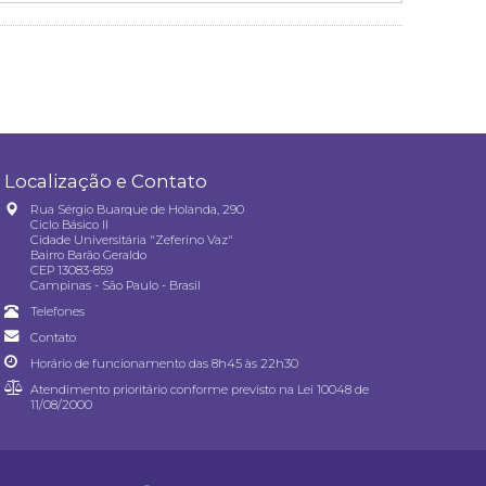
Localização e Contato
Rua Sérgio Buarque de Holanda, 290
Ciclo Básico II
Cidade Universitária "Zeferino Vaz"
Bairro Barão Geraldo
CEP 13083-859
Campinas - São Paulo - Brasil
Telefones
Contato
Horário de funcionamento das 8h45 às 22h30
Atendimento prioritário conforme previsto na
Lei 10048 de
11/08/2000