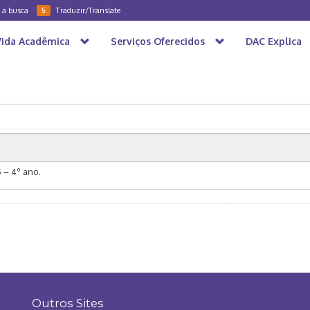
a a busca
Traduzir/Translate
5
Vida Acadêmica
Serviços Oferecidos
DAC Explica
ordenador
Semana de Estudo
 – 4º ano.
Outros Sites