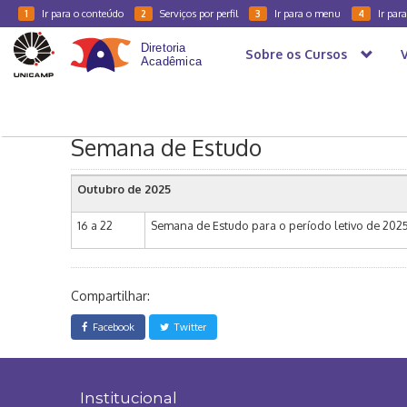
Ir para o conteúdo
Serviços por perfil
Ir para o menu
Ir par
1
2
3
4
Sobre os Cursos
Calendários
2026
Medicina - 4º, 5º e 6º anos
Co
Semana de Estudo
Outubro de 2025
16 a 22
Semana de Estudo para o período letivo de 2025
Compartilhar:
Facebook
Twitter
Institucional