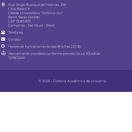
Rua Sérgio Buarque de Holanda, 290
Ciclo Básico II
Cidade Universitária "Zeferino Vaz"
Bairro Barão Geraldo
CEP 13083-859
Campinas - São Paulo - Brasil
Telefones
Contato
Horário de funcionamento das 8h45 às 22h30
Atendimento prioritário conforme previsto na
Lei 10048 de
11/08/2000
© 2026 - Diretoria Acadêmica da Unicamp