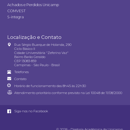
Achados e Perdidos Unicamp
COMVEST
S-integra
Localização e Contato
Rua Sérgio Buarque de Holanda, 290
Ciclo Básico II
Cidade Universitária "Zeferino Vaz"
Bairro Barão Geraldo
CEP 13083-859
Campinas - São Paulo - Brasil
Telefones
Contato
Horário de funcionamento das 8h45 às 22h30
Atendimento prioritário conforme previsto na
Lei 10048 de 11/08/2000
Siga-nos no Facebook
© 2026 - Diretoria Acadêmica da Unicamp