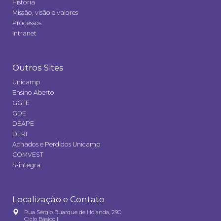
História
Missão, visão e valores
Processos
Intranet
Outros Sites
Unicamp
Ensino Aberto
GGTE
GDE
DEAPE
DERI
Achados e Perdidos Unicamp
COMVEST
S-integra
Localização e Contato
Rua Sérgio Buarque de Holanda, 290
Ciclo Básico II