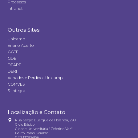
Processos
Intranet
Outros Sites
Unicamp
Ensino Aberto
GGTE
GDE
DEAPE
DERI
Achados e Perdidos Unicamp
COMVEST
S-integra
Localização e Contato
Rua Sérgio Buarque de Holanda, 290
Ciclo Básico II
Cidade Universitária "Zeferino Vaz"
Bairro Barão Geraldo
CEP 13083-859