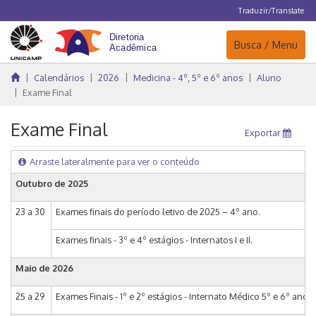
Traduzir/Translate
Navegação
Busca / Menu
Calendários
2026
Medicina - 4º, 5º e 6º anos
Aluno
Exame Final
Exame Final
Exportar
Arraste lateralmente para ver o conteúdo
Outubro de 2025
23 a 30
Exames finais do período letivo de 2025 – 4º ano.
Exames finais - 3º e 4º estágios - Internatos I e II.
Maio de 2026
25 a 29
Exames Finais - 1º e 2º estágios - Internato Médico 5º e 6º anos.