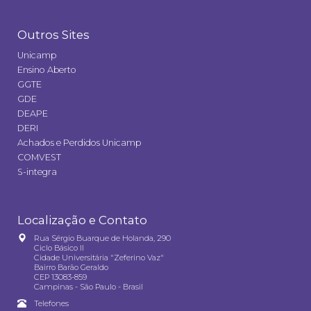
Outros Sites
Unicamp
Ensino Aberto
GGTE
GDE
DEAPE
DERI
Achados e Perdidos Unicamp
COMVEST
S-integra
Localização e Contato
Rua Sérgio Buarque de Holanda, 290
Ciclo Básico II
Cidade Universitária "Zeferino Vaz"
Bairro Barão Geraldo
CEP 13083-859
Campinas - São Paulo - Brasil
Telefones