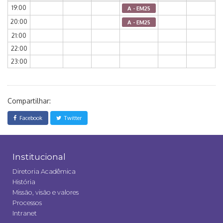
19:00
A - EM25
20:00
A - EM25
21:00
22:00
23:00
Compartilhar:
Facebook
Twitter
Institucional
Diretoria Acadêmica
História
Missão, visão e valores
Processos
Intranet