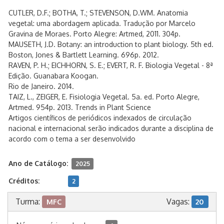
CUTLER, D.F.; BOTHA, T.; STEVENSON, D.WM. Anatomia
vegetal: uma abordagem aplicada. Tradução por Marcelo
Gravina de Moraes. Porto Alegre: Artmed, 2011. 304p.
MAUSETH, J.D. Botany: an introduction to plant biology. 5th ed.
Boston, Jones & Bartlett Learning. 696p. 2012.
RAVEN, P. H.; EICHHORN, S. E.; EVERT, R. F. Biologia Vegetal - 8ª
Edição. Guanabara Koogan.
Rio de Janeiro. 2014.
TAIZ, L., ZEIGER, E. Fisiologia Vegetal. 5a. ed. Porto Alegre,
Artmed. 954p. 2013. Trends in Plant Science
Artigos científicos de periódicos indexados de circulação
nacional e internacional serão indicados durante a disciplina de
acordo com o tema a ser desenvolvido
Ano de Catálogo:
2025
Créditos:
2
Turma:
Vagas:
MFC
20