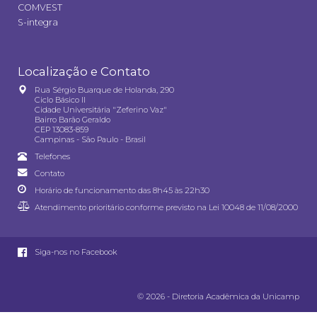
COMVEST
S-integra
Localização e Contato
Rua Sérgio Buarque de Holanda, 290
Ciclo Básico II
Cidade Universitária "Zeferino Vaz"
Bairro Barão Geraldo
CEP 13083-859
Campinas - São Paulo - Brasil
Telefones
Contato
Horário de funcionamento das 8h45 às 22h30
Atendimento prioritário conforme previsto na
Lei 10048 de 11/08/2000
Siga-nos no Facebook
© 2026 - Diretoria Acadêmica da Unicamp