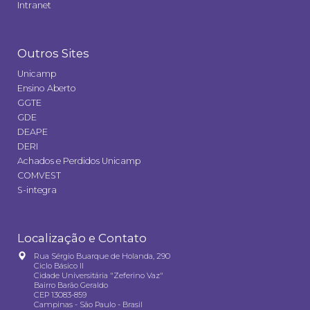
Intranet
Outros Sites
Unicamp
Ensino Aberto
GGTE
GDE
DEAPE
DERI
Achados e Perdidos Unicamp
COMVEST
S-integra
Localização e Contato
Rua Sérgio Buarque de Holanda, 290
Ciclo Básico II
Cidade Universitária "Zeferino Vaz"
Bairro Barão Geraldo
CEP 13083-859
Campinas - São Paulo - Brasil